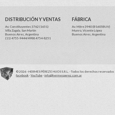
DISTRIBUCIÓN Y VENTAS
FÁBRICA
Av. Constituyentes 3762 (1651)
Av. Mitre 3940 (B1605BUV)
Villa Zagala, San Martín
Munro, Vicente López
Buenos Aires, Argentina
Buenos Aires, Argentina
(11) 4755-9444/4988 4754-8251
© 2026 - HERMES PÉREZ E HIJOS S.R.L. - Todos los derechos reservados
facebook
-
YouTube
-
info@hermesperez.com.ar