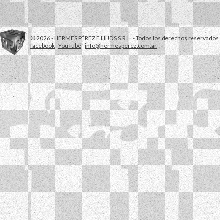
© 2026 - HERMES PÉREZ E HIJOS S.R.L. - Todos los derechos reservados
facebook
-
YouTube
-
info@hermesperez.com.ar