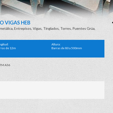
O VIGAS HEB
metálica, Entrepisos, Vigas, Tinglados, Torres, Puentes Grúa,
ngitud:
Altura:
rras de 12m
Barras de 80 a 500mm
TM A36