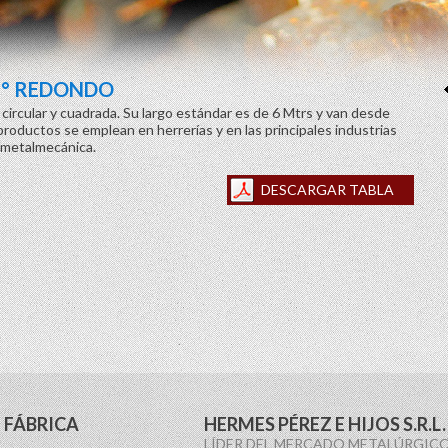
H° REDONDO
 circular y cuadrada. Su largo estándar es de 6 Mtrs y van desde
roductos se emplean en herrerías y en las principales industrias
a metalmecánica.
DESCARGAR TABLA
FÁBRICA
HERMES PÉREZ E HIJOS S.R.L.
LÍDER DEL MERCADO METALÚRGICO