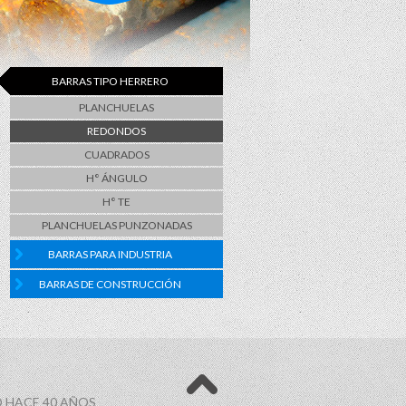
BARRAS TIPO HERRERO
PLANCHUELAS
REDONDOS
CUADRADOS
H° ÁNGULO
H° TE
PLANCHUELAS PUNZONADAS
BARRAS PARA INDUSTRIA
BARRAS DE CONSTRUCCIÓN
 HACE 40 AÑOS