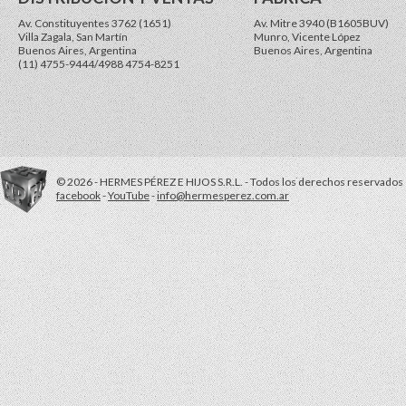
Av. Constituyentes 3762 (1651)
Av. Mitre 3940 (B1605BUV)
Villa Zagala, San Martín
Munro, Vicente López
Buenos Aires, Argentina
Buenos Aires, Argentina
(11) 4755-9444/4988 4754-8251
© 2026 - HERMES PÉREZ E HIJOS S.R.L. - Todos los derechos reservados
facebook
-
YouTube
-
info@hermesperez.com.ar